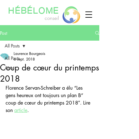
HÉBÉLOME
conseil
Post
All Posts
Laurence Bourgeois
All Posts
6 sept. 2018
Coup de cœur du printemps
Actu
2018
Florence Servan-Schreiber a élu “Les 
gens heureux ont toujours un plan B” 
coup de cœur du printemps 2018″. Lire 
son 
article
.