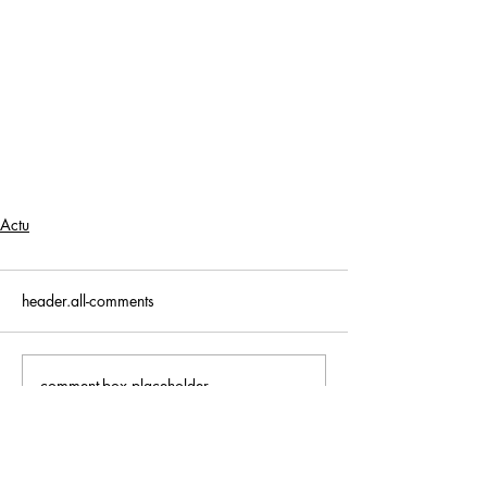
Actu
header.all-comments
comment-box.placeholder