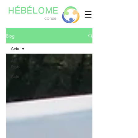
HÉBÉLOME
conseil
Blog
Actu
All
Posts
Actu